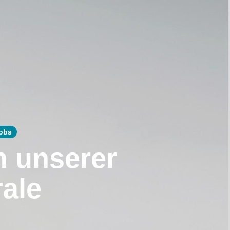
Jobs
n unserer
rale