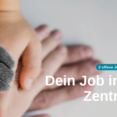
2 offene 
Dein Job i
Zent